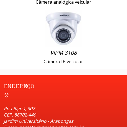
Câmera analógica veicular
VIPM 3108
Câmera IP veicular
ENDEREÇO
Rua Biguá, 307
CEP: 86702-440
Jardim Universitário - Arapongas